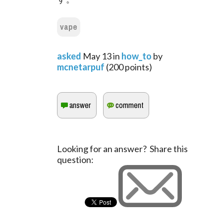
vape
asked
May 13
in
how_to
by
mcnetarpuf
(
200
points)
Looking for an answer? Share this
question: