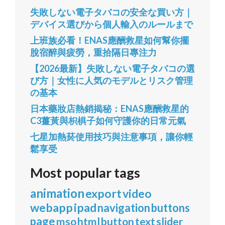
失敗しない電子タバコの安全な買い方｜
デバイス選びから個人輸入のルールまで
上班族必看！ENAS應酬救星如何幫你擺
脫宿醉與疲勞，重拾隔日專注力
【2026最新】失敗しない電子タバコの選
び方｜女性に人気のモデルとリスク管理
の基本
日本藥妝店熱銷揭秘：ENAS應酬救星的
C3薑黃與枳椇子如何守護你的日常元氣
七星加熱菸使用技巧與注意事項，讓你輕
鬆享受
Most popular tags
animation
export
video
webapp
ipad
navigation
buttons
page
mso
html
button
text
slider