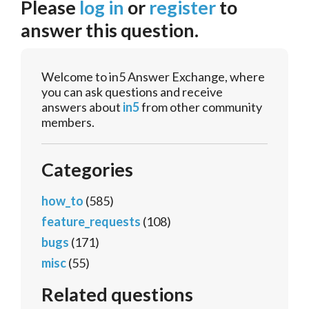
Please
log in
or
register
to
answer this question.
Welcome to in5 Answer Exchange, where
you can ask questions and receive
answers about
in5
from other community
members.
Categories
how_to
(585)
feature_requests
(108)
bugs
(171)
misc
(55)
Related questions