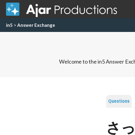
in5
>
Answer Exchange
Welcome to the in5 Answer Exch
Questions
さ