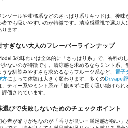
メンソールや柑橘系などのさっぱり系リキッドは、後味
心者でも吸いやすいのが特徴です。清涼感重視で選ぶ人
あります。
甘すぎない大人のフレーバーラインナップ​
Model 3の味わいは全体的に「さっぱり系」で、香料の
が少ないのが特徴です。清涼感を求めるならミント系、
ような馴染みやすさを求めるならフルーツ系など、
電子
び方
によって体験は大きく変わります。多くの
Dr.vape 
は、ティー系やミント系が「飽きずに長く吸い続けられ
く評価されています。
味選びで失敗しないためのチェックポイント​
初心者が陥りがちなのが「香りが良い＝満足感が強い」
違いです。味が良くても満足感が足りないと感じる場合