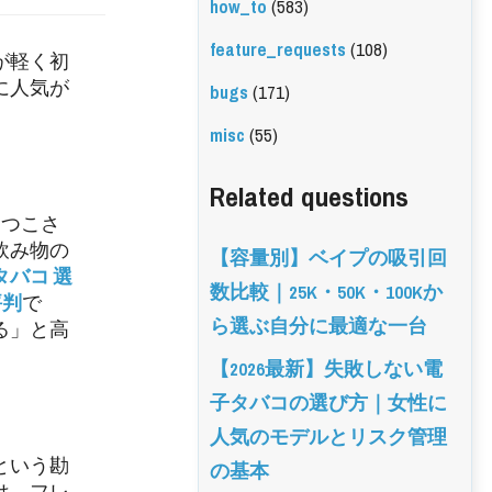
how_to
(583)
feature_requests
(108)
が軽く初
に人気が
bugs
(171)
misc
(55)
Related questions
しつこさ
飲み物の
【容量別】ベイプの吸引回
タバコ 選
数比較｜25K・50K・100Kか
評判
で
ら選ぶ自分に最適な一台
る」と高
【2026最新】失敗しない電
子タバコの選び方｜女性に
人気のモデルとリスク管理
という勘
の基本
は、フレ