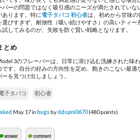
ーバーの問題ではなく吸引感のニーズが満たされていな
があります。特に
電子タバコ 初心者
は、初めから甘味の
を選びすぎず、耐抽性（吸い続けやすさ）の高いティー
ら試してみるのが、失敗を防ぐ賢い戦略となります。
まとめ​
Model 3のフレーバーは、日常に溶け込む洗練された味
力です。自分の好みの方向性を定め、飽きのこない最適
バーを見つけ出しましょう。
電子タバコ
初心者
sked
May 17
in
bugs
by
ddopni0670
(
480
points)