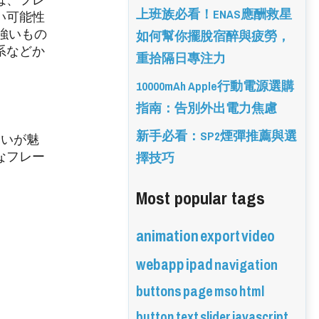
上班族必看！ENAS應酬救星
い可能性
如何幫你擺脫宿醉與疲勞，
強いもの
系などか
重拾隔日專注力
10000mAh Apple行動電源選購
指南：告別外出電力焦慮
新手必看：SP2煙彈推薦與選
わいが魅
擇技巧
なフレー
Most popular tags
animation
export
video
webapp
ipad
navigation
buttons
page
mso
html
button
text
slider
javascript