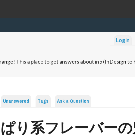
Login
ange! This a place to get answers about in5 (InDesign t
Unanswered
Tags
Ask a Question
っぱり系フレーバーの