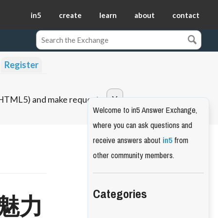
in5
create
learn
about
contact
Register
o HTML5) and make requests.
Welcome to in5 Answer Exchange,
where you can ask questions and
receive answers about
in5
from
other community members.
Categories
魅力