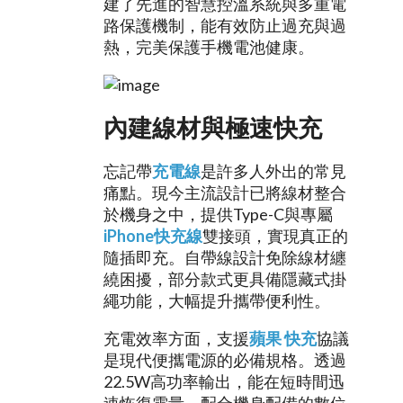
建了先進的智慧控溫系統與多重電
路保護機制，能有效防止過充與過
熱，完美保護手機電池健康。
內建線材與極速快充
忘記帶
充電線
是許多人外出的常見
痛點。現今主流設計已將線材整合
於機身之中，提供Type-C與專屬
iPhone快充線
雙接頭，實現真正的
隨插即充。自帶線設計免除線材纏
繞困擾，部分款式更具備隱藏式掛
繩功能，大幅提升攜帶便利性。
充電效率方面，支援
蘋果 快充
協議
是現代便攜電源的必備規格。透過
22.5W高功率輸出，能在短時間迅