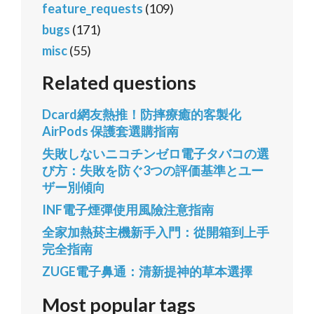
feature_requests
(109)
bugs
(171)
misc
(55)
Related questions
Dcard網友熱推！防摔療癒的客製化
AirPods 保護套選購指南
失敗しないニコチンゼロ電子タバコの選
び方：失敗を防ぐ3つの評価基準とユー
ザー別傾向
INF電子煙彈使用風險注意指南
全家加熱菸主機新手入門：從開箱到上手
完全指南
ZUGE電子鼻通：清新提神的草本選擇
Most popular tags