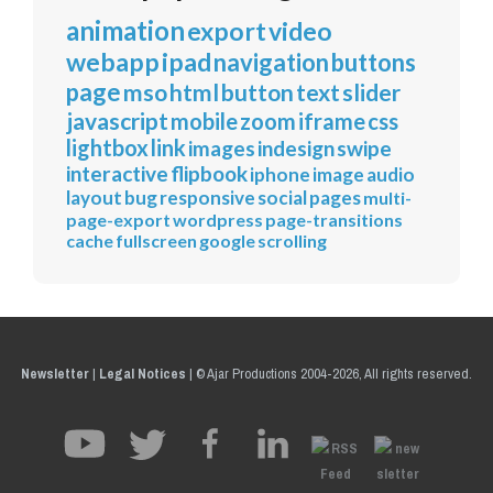
animation
export
video
webapp
ipad
navigation
buttons
page
mso
html
button
text
slider
javascript
mobile
zoom
iframe
css
lightbox
link
images
indesign
swipe
interactive
flipbook
iphone
image
audio
layout
bug
responsive
social
pages
multi-
page-export
wordpress
page-transitions
cache
fullscreen
google
scrolling
Newsletter
|
Legal Notices
|
© Ajar Productions 2004-2026, All rights reserved.