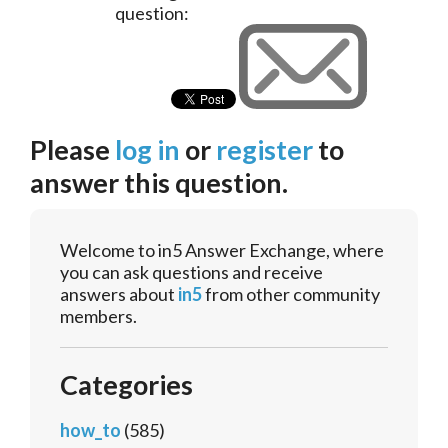
question:
Please
log in
or
register
to
answer this question.
Welcome to in5 Answer Exchange, where
you can ask questions and receive
answers about
in5
from other community
members.
Categories
how_to
(585)