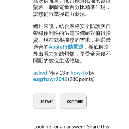
速恢復電量。配合機身配備的數位
螢幕，剩餘電量百分比精準呈現，
讓您從容掌握電力狀況。
總結來說，結合嚴格安全防護與自
帶線便利性的供電設備絕對值得投
資。現在就根據您的需求，挑選最
適合的
Apple行動電源
，徹底解決
外出電力短缺煩惱，享受全天候不
間斷的數位生活體驗。
asked
May 13
in
how_to
by
eagrhzwr1042
(
280
points)
Looking for an answer? Share this