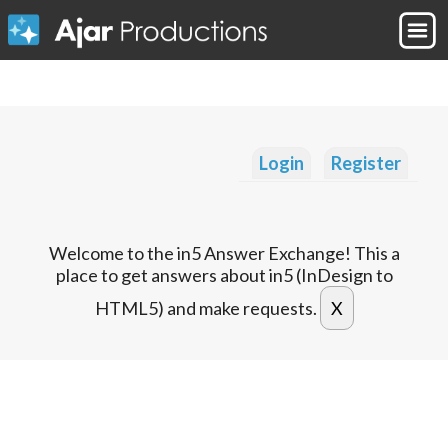
Login
Register
Welcome to the in5 Answer Exchange! This a
place to get answers about in5 (InDesign to
HTML5) and make requests.