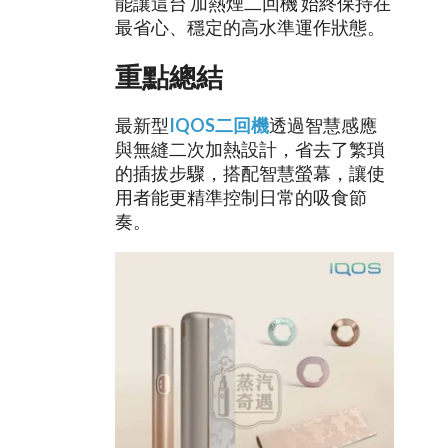
能讓這台 加熱煙二回機 始終保持在
最省心、穩定的高水準運作狀態。
重點總結
最新型
IQOS二回機
透過智慧感應
與無縫二次加熱設計，省去了繁瑣
的插拔步驟，搭配智慧螢幕，讓使
用者能更精準控制日常的吸食節
奏。