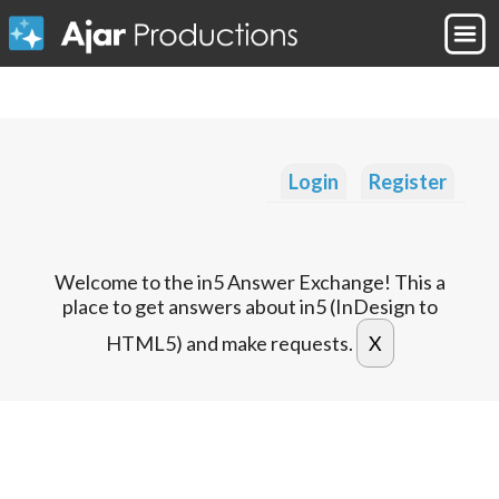
Login
Register
Welcome to the in5 Answer Exchange! This a
place to get answers about in5 (InDesign to
HTML5) and make requests.