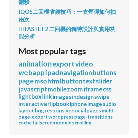
體驗
IQOS二回機省錢技巧：一支煙彈如何抽
兩次
HiTASTE F2 二回機的獨特設計與實用功
能分析
Most popular tags
animation
export
video
webapp
ipad
navigation
buttons
page
mso
html
button
text
slider
javascript
mobile
zoom
iframe
css
lightbox
link
images
indesign
swipe
interactive
flipbook
iphone
image
audio
layout
bug
responsive
social
pages
multi-
page-export
wordpress
page-transitions
cache
fullscreen
google
scrolling