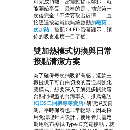
可完成預熱。當震動提示響起，就
能開始享受；最棒的是，抽完第一
次後完全「不需要取出菸彈」，直
接透過按鍵就能無縫啟動
加熱菸二
次加熱
，搭配 OLED 螢幕顯示，讓
你的吸食進度一目了然。
雙加熱模式切換與日常
接點清潔方案
為了確保每次抽吸都有感，這款主
機提供了可自由切換的普通與強化
雙模式。想要深入了解更多關於這
台熱門機型的台灣車友，推薦造訪
IQOS二回機專專賣店
+研讀深度實
測。平時保養也非常輕鬆，因為採
用免清理針片設計，使用者只需定
期用乾布擦拭 Type-C 充電接點，就