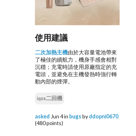
使用建議
二次加熱主機
由於大容量電池帶來
了極佳的續航力，機身手感會相對
沉穩；充電時請使用原廠指定的充
電頭，並避免在主機發熱時強行轉
動內部的煙彈。
iqos二回機
asked
Jun 4
in
bugs
by
ddopni0670
(
480
points)